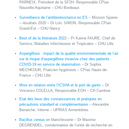
PARNEIX, Président de la SF2H- Responsable CPias
Nouvelle-Aquitaine – CHU Bordeaux
Surveillance de l’antibiorésistance en ES
– Mission Spares
– résultats 2020 –
Dr Loïc SIMON, Responsable CPias
Grand-Est – CHU Nancy
Best of de la littérature 2022
–
Pr Karine FAURE, Chef de
Service, Maladies Infectieuses et Tropicales – CHU Lille
Aspergillose : impact de la qualité environnementale de l’air
sur le risque d’aspergillose invasive chez des patients
COVID-19 en service de réanimation
–
Dr Sophia
MECHKOUR, Praticien hygiéniste – CPias Hauts-de-
France – CHU Lille
Mise en relation entre l’ICSHA et le port de gants
– Dr
Vincenzo COLELLA, Responsable EOH – CH Cambrai
Etat des lieux des connaissances et pratiques en
précautions standard et complémentaires
– Alexandre
Benaïche, Interne – UPRIAS Armentières
Bacillus cereus
en blanchisserie –
Dr Maxime
DEGRENDEL, coordonnateur de l’unité de recherche en