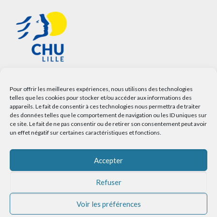
Pour offrir les meilleures expériences, nous utilisons des technologies
telles que les cookies pour stocker et/ou accéder aux informations des
appareils. Le fait de consentir à ces technologies nous permettra de traiter
des données telles que le comportement de navigation ou les ID uniques sur
ce site. Le fait de ne pas consentir ou de retirer son consentement peut avoir
un effet négatif sur certaines caractéristiques et fonctions.
Accepter
Refuser
Voir les préférences
© 2025 Service Communication CHU LILLE |
Mentions légales
|
Plan du site
|
Accessibilité : non conforme