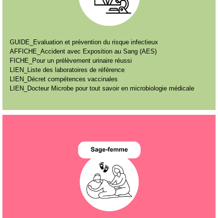
GUIDE_Evaluation et prévention du risque infectieux
AFFICHE_Accident
avec Exposition au Sang (AES)
FICHE_Pour un prélèvement urinaire réussi
LIEN_Liste des laboratoires de référence
LIEN_Décret compétences vaccinales
LIEN_Docteur Microbe pour tout savoir en microbiologie médicale