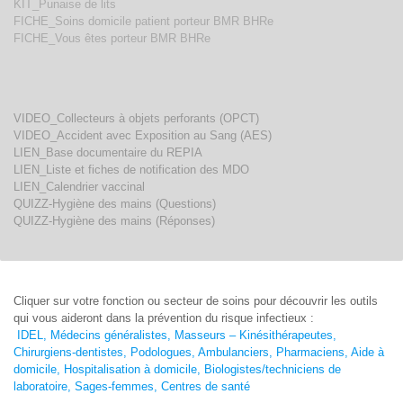
KIT_Punaise de lits
FICHE_Soins domicile patient porteur BMR BHRe
FICHE_Vous êtes porteur BMR BHRe
VIDEO_Collecteurs à objets perforants (OPCT)
VIDEO_Accident avec Exposition au Sang (AES)
LIEN_Base documentaire du REPIA
LIEN_Liste et fiches de notification des MDO
LIEN_Calendrier vaccinal
QUIZZ-Hygiène des mains (Questions)
QUIZZ-Hygiène des mains (Réponses)
Cliquer sur votre fonction ou secteur de soins pour découvrir les outils
qui vous aideront dans la prévention du risque infectieux :
IDEL,
Médecins généralistes,
Masseurs – Kinésithérapeutes,
Chirurgiens-dentistes,
Podologues,
Ambulanciers,
Pharmaciens,
Aide à
domicile, H
ospitalisation à domicile,
Biologistes/techniciens de
laboratoire,
Sages-femmes,
Centres de santé