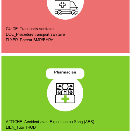
GUIDE_Transports sanitaires
DOC_Procédure transport sanitaire
FLYER_Porteur BMR/BHRe
AFFICHE_Accident avec Exposition au Sang (AES)
LIEN_Tuto TROD