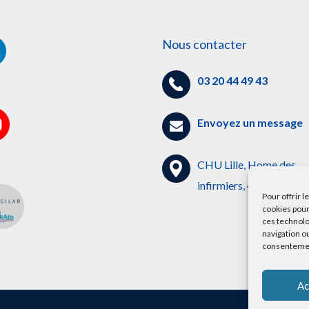
Nous contacter
03 20 44 49 43
Envoyez un message
CHU Lille, Home des
infirmiers, 4ème étage
Pour offrir 
cookies pour
ces technolo
navigation ou
consentement
Ac