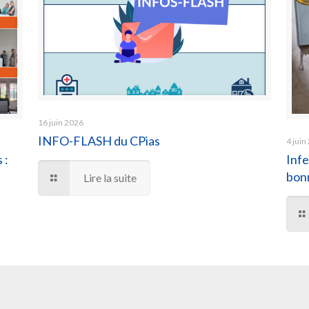
16 juin 2026
INFO-FLASH du CPias
4 juin
 :
Infe
bonn
Lire la suite