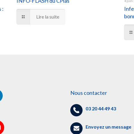
INFO-FLASH du CPias
4 juin
 :
Infe
bonn
Lire la suite
Nous contacter
03 20 44 49 43
Envoyez un message