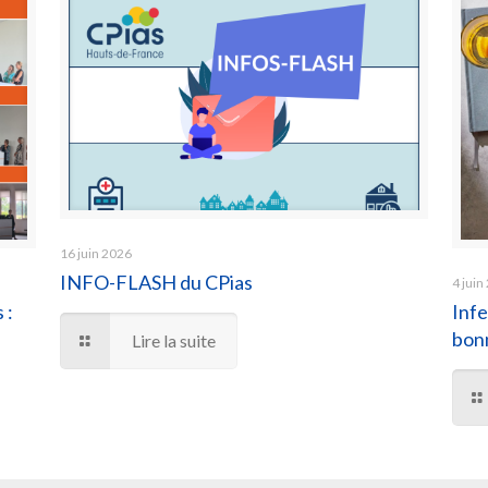
16 juin 2026
INFO-FLASH du CPias
4 juin
 :
Infe
bonn
Lire la suite