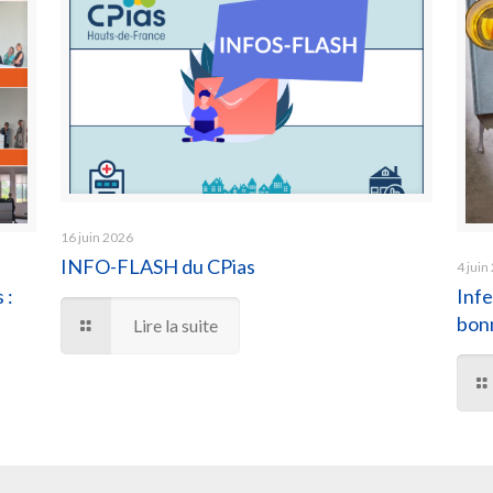
16 juin 2026
INFO-FLASH du CPias
4 juin
 :
Infe
bonn
Lire la suite