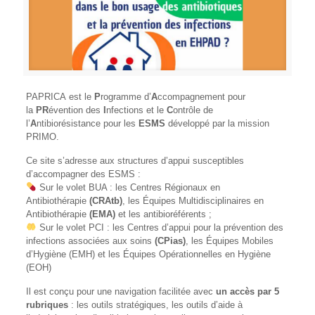
PAPRICA
est le
P
rogramme d’
A
ccompagnement pour
la
PR
évention des
I
nfections et le
C
ontrôle de
l’
A
ntibiorésistance pour les
ESMS
développé par la mission
PRIMO.
Ce site s’adresse aux structures d’appui susceptibles
d’accompagner des ESMS :
Sur le volet BUA : les Centres Régionaux en
Antibiothérapie
(CRAtb)
, les Équipes Multidisciplinaires en
Antibiothérapie
(EMA)
et les antibioréférents ;
Sur le volet PCI : les Centres d’appui pour la prévention des
infections associées aux soins
(CPias)
, les Équipes Mobiles
d’Hygiène (EMH) et les Équipes Opérationnelles en Hygiène
(EOH)
Il est conçu pour une navigation facilitée avec
un accès par 5
rubriques
: les outils stratégiques, les outils d’aide à