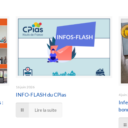
16 juin 2026
INFO-FLASH du CPias
4 juin
 :
Infe
bonn
Lire la suite