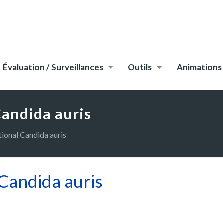
Évaluation / Surveillances
Outils
Animations
andida auris
ional Candida auris
Candida auris