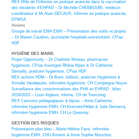
REX Rôle de l’Infirmier en pratique avancée dans la vaccination
des résidents d’EHPAD – Dr
Michèle CHEBBOUBI, médecin
coordinateur & Mr Alain DECAUX, infirmier en pratique avancée,
EPMSA
Amiens
Groupe de travail EMA EMH – Présentation des outils et projets
– Dr Manon Caudron, assistante
hospitalo-universitaire, CPias
HDF
HYGIÈNE DES MAINS
Projet Opportunity – Dr Charlotte Moreau, pharmacien
hygiéniste, CPias Auvergne Rhône Alpes &
Dr Catherine
Demailly, praticien hygiéniste, CPias HDF
REX actions HDM – Dr Boris Jolibois, praticien Hygiéniste &
Armelle Vandeputte, infirmière
hygiéniste, CH Compiègne Noyon
Surveillance des consommations des PHA en EHPAD : bilan
2019/2023 – Louis Alglave, interne,
CH de Tourcoing
REX Caissons pédagogiques & bijoux – Anne Catherine,
infirmière hygiéniste EMH, CH
Avesnes/Helpe & Julie Demarcq,
infirmière hygiéniste EMH, CH Le Quesnoy
GESTION DES RISQUES
Présentation plan bleu – Marie-Hélène Fave, infirmière
hygiéniste EMH, CHU Amiens & Anne
Sophie Mouchon,