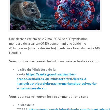
Une alerte a été émise le 2 mai 2026 par l’Organisation
mondiale de la santé (OMS) concernant une épidémie
d’Hantavirus (souche des Andes) identifiée à bord du navire MV
Hondius.
Vous pourrez retrouver les informations actualisées sur :
le site du Ministère de la
santé
https://sante.gouv.fr/actualites-
presse/actualites-du-ministere/article/cas-d-
hantavirus-a-bord-du-navire-mv-hondius-suivez-la-
situation-en-direct
Vous pourrez retrouver les recommandations sur :
le site de la
COREB
https://www.coreb.infectiologie.com/fr/hantavirus.