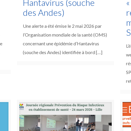
s
Hantavirus (souche
«
des Andes)
r
m
Une alerte a été émise le 2 mai 2026 par
S
s
l’Organisation mondiale de la santé (OMS)
ce
concernant une épidémie d’Hantavirus
L’
s
(souche des Andes) identifiée à bord
[…]
we
ré
SP
re