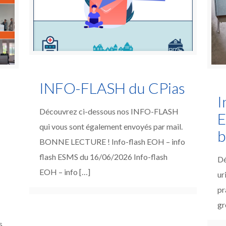
INFO-FLASH du CPias
I
Découvrez ci-dessous nos INFO-FLASH
E
qui vous sont également envoyés par mail.
b
BONNE LECTURE ! Info-flash EOH – info
flash ESMS du 16/06/2026 Info-flash
Dé
EOH – info
[…]
ur
pr
gr
s