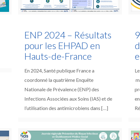
ENP 2024 – Résultats
9
pour les EHPAD en
d
Hauts-de-France
e
I
En 2024, Santé publique France a
Le
coordonné la quatrième Enquête
ma
Nationale de Prévalence (ENP) des
pr
Infections Associées aux Soins (IAS) et de
en
l’utilisation des antimicrobiens dans
[…]
Ré