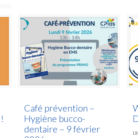
Café prévention –
W
!
Hygiène bucco-
D
dentaire – 9 février
L’