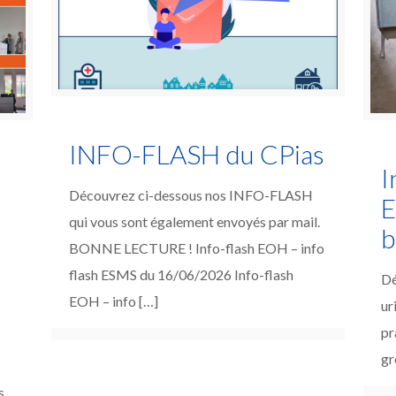
INFO-FLASH du CPias
I
Découvrez ci-dessous nos INFO-FLASH
E
qui vous sont également envoyés par mail.
b
BONNE LECTURE ! Info-flash EOH – info
flash ESMS du 16/06/2026 Info-flash
Dé
EOH – info
[…]
ur
pr
gr
s