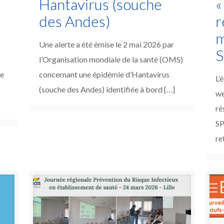
s
Hantavirus (souche
«
des Andes)
r
m
Une alerte a été émise le 2 mai 2026 par
S
s
l’Organisation mondiale de la santé (OMS)
ce
concernant une épidémie d’Hantavirus
L’
s
(souche des Andes) identifiée à bord
[…]
we
ré
SP
re