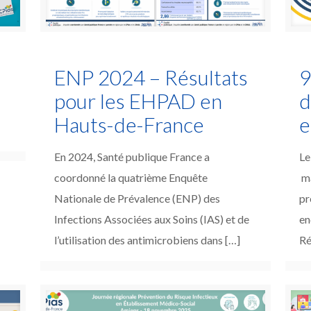
ENP 2024 – Résultats
9
pour les EHPAD en
d
Hauts-de-France
e
I
En 2024, Santé publique France a
Le
coordonné la quatrième Enquête
ma
Nationale de Prévalence (ENP) des
pr
Infections Associées aux Soins (IAS) et de
en
l’utilisation des antimicrobiens dans
[…]
Ré