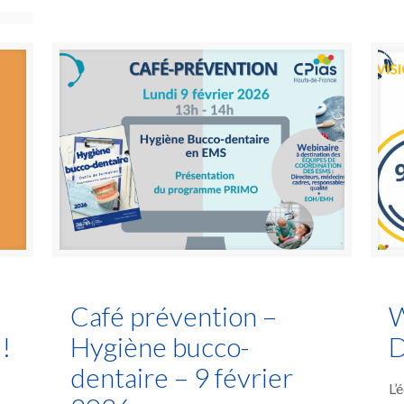
Café prévention –
W
!
Hygiène bucco-
D
dentaire – 9 février
L’